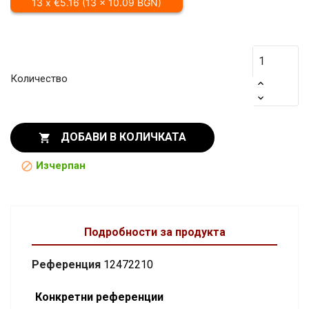
13 x €5.16 (13 x 10.09 BGN)
Количество
ДОБАВИ В КОЛИЧКАТА

Изчерпан

Подробности за продукта
Референция
12472210
Конкретни референции