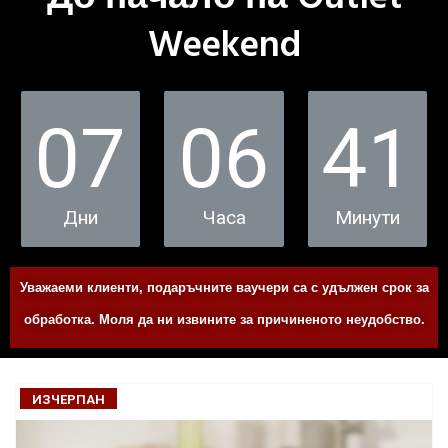
Weekend
07
06
41
Дни
Часа
Минути
Уважаеми клиенти, подаръчните ваучери са с удължен срок за
обработка. Моля да ни извините за причиненото неудобство.
ИЗЧЕРПАН