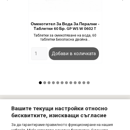
Омекотител За Вода За Перални -
Таблетки 60 Бр. GP WS W 0602 T
Таблетки за омекотяване на вода, 60
таблетки Безопасна двойна...
Цена
Добави в количката
Вашите текущи настройки относно
Newsletter
бисквитките, изискващи съгласие
Абонирай се за нашия бюлетин! Получавай информация за
За да гарантираме правилното функциониране на нашия
предстящи намаления, нови продукти и специални