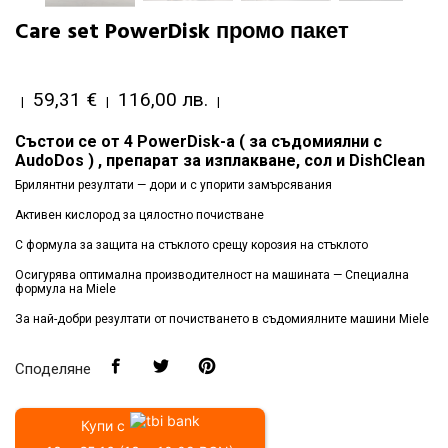
Care set PowerDisk промо пакет
59,31 €
116,00 лв.
|
|
|
Състои се от 4 PowerDisk-а ( за съдомиялни с
AudoDos ) , препарат за изплакване, сол и DishClean
Брилянтни резултати — дори и с упорити замърсявания
Активен кислород за цялостно почистване
С формула за защита на стъклото срещу корозия на стъклото
Осигурява оптимална производителност на машината — Специална
формула на Miele
За най-добри резултати от почистването в съдомиялните машини Miele
Споделяне
Купи с