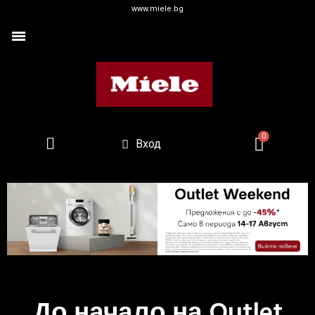
www.miele.bg
Вход
До начало на Outlet