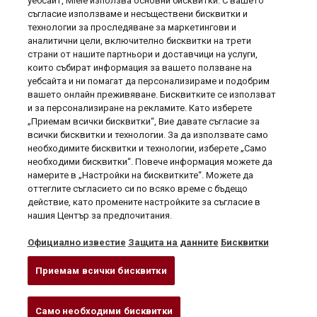
уебсайт, Miele използва основни бисквитки. С вашето
предложения от Miele!
съгласие използваме и несъществени бисквитки и
технологии за проследяване за маркетингови и
аналитични цели, включително бисквитки на трети
страни от нашите партньори и доставчици на услуги,
които събират информация за вашето ползване на
уебсайта и ни помагат да персонализираме и подобрим
вашето онлайн преживяване. Бисквитките се използват
и за персонализиране на рекламите. Като изберете
„Приемам всички бисквитки“, Вие давате съгласие за
всички бисквитки и технологии. За да използвате само
необходимите бисквитки и технологии, изберете „Само
необходими бисквитки“. Повече информация можете да
намерите в „Настройки на бисквитките“. Можете да
оттеглите съгласието си по всяко време с бъдещо
Полезна информация

действие, като промените настройките за съгласие в
нашия Център за предпочитания.
Вашият профил

Официално известие
Защита на данните
Бисквитки
Информация за магазина
Приемам всички бисквитки
Здравейте!
Care set PowerDisk промо пакет
Само необходими бисквитки