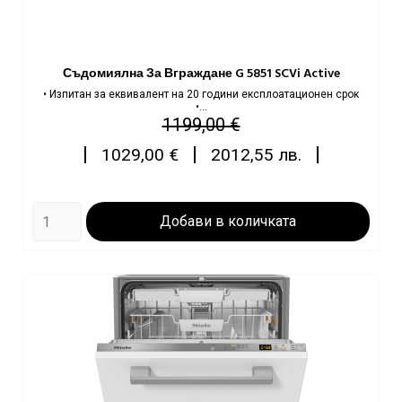
Съдомиялна За Вграждане G 5851 SCVi Active
• Изпитан за еквивалент на 20 години експлоатационен срок
•...
Редовна
Цена
1199,00 €
цена
|
|
|
1029,00 €
2012,55 лв.
Добави в количката