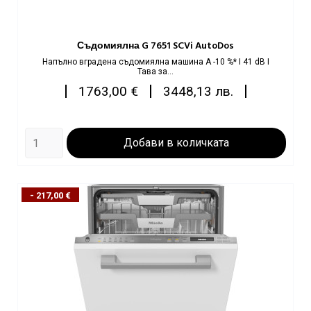
Съдомиялна G 7651 SCVi AutoDos
Напълно вграденa съдомиялнa машинa A -10 %* I 41 dB I
Тава за...
Цена
|
|
|
1763,00 €
3448,13 лв.
Добави в количката
- 217,00 €