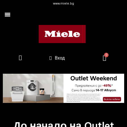
www.miele.bg
Вход
До начало на Outlet