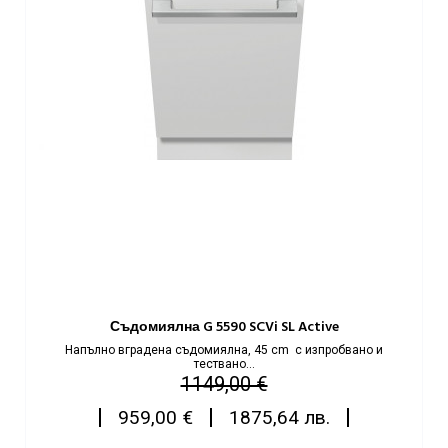
Съдомиялна G 5590 SCVi SL Active
Напълно вградена съдомиялна, 45 cm с изпробвано и
тествано...
Редовна
Цена
1149,00 €
цена
|
|
|
959,00 €
1875,64 лв.