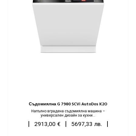
Съдомиялна G 7980 SCVi AutoDos K2O
Напълно вграденa съдомиялнa машинa –
универсален дизайн за кухни...
Цена
|
|
|
2913,00 €
5697,33 лв.