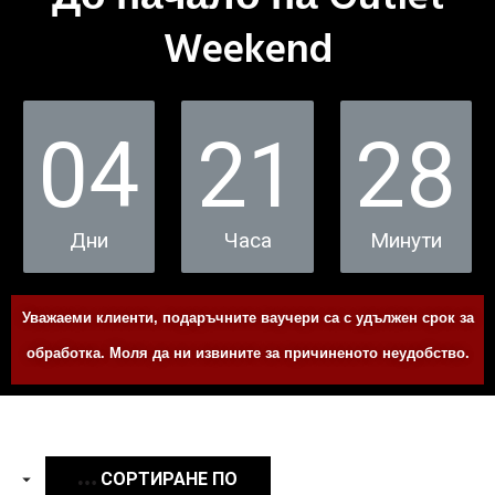
Weekend
04
21
28
Дни
Часа
Минути
Уважаеми клиенти, подаръчните ваучери са с удължен срок за
обработка. Моля да ни извините за причиненото неудобство.
СОРТИРАНЕ ПО
