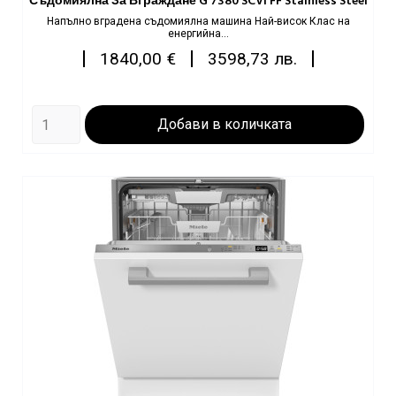
Съдомиялна За Вграждане G 7380 SCVi FF Stainless Steel
Напълно вградена съдомиялна машина Най-висок Клас на
енергийна...
Цена
|
|
|
1840,00 €
3598,73 лв.
Добави в количката