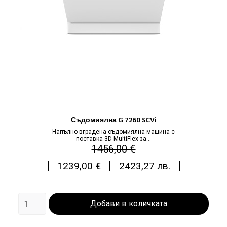
Съдомиялна G 7260 SCVi
Напълно вграденa съдомиялнa машинa с
поставка 3D MultiFlex за...
Редовна
Цена
1456,00 €
цена
|
|
|
1239,00 €
2423,27 лв.
Добави в количката