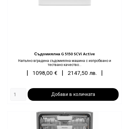
Съдомиялна G 5150 SCVi Active
Напълно вграденa съдомиялнa машинa с изпробвано и
тествано качество...
Цена
|
|
|
1098,00 €
2147,50 лв.
Добави в количката