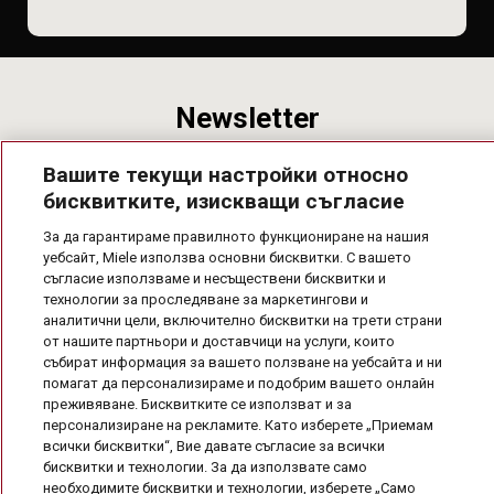
Newsletter
Абонирай се за нашия бюлетин! Получавай информация за
Вашите текущи настройки относно
предстящи намаления, нови продукти и специални
предложения от Miele!
бисквитките, изискващи съгласие
За да гарантираме правилното функциониране на нашия
уебсайт, Miele използва основни бисквитки. С вашето
съгласие използваме и несъществени бисквитки и
технологии за проследяване за маркетингови и
аналитични цели, включително бисквитки на трети страни
от нашите партньори и доставчици на услуги, които
събират информация за вашето ползване на уебсайта и ни
помагат да персонализираме и подобрим вашето онлайн
преживяване. Бисквитките се използват и за
персонализиране на рекламите. Като изберете „Приемам
всички бисквитки“, Вие давате съгласие за всички
бисквитки и технологии. За да използвате само
Полезна информация
необходимите бисквитки и технологии, изберете „Само
