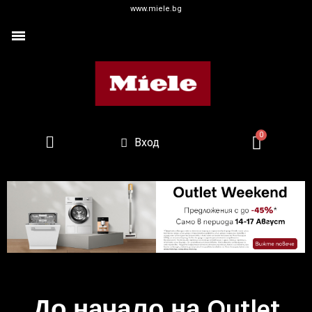
www.miele.bg
Вход
До начало на Outlet