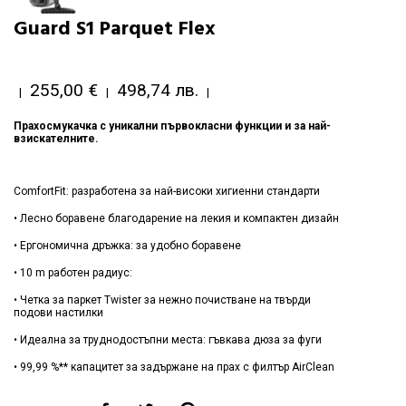
Guard S1 Parquet Flex
255,00 €
498,74 лв.
|
|
|
Прахосмукачка с уникални първокласни функции и за най-
взискателните.
ComfortFit: разработена за най-високи хигиенни стандарти
• Лесно боравене благодарение на лекия и компактен дизайн
• Ергономична дръжка: за удобно боравене
• 10 m работен радиус:
• Четка за паркет Twister за нежно почистване на твърди
подови настилки
• Идеална за труднодостъпни места: гъвкава дюза за фуги
• 99,99 %** капацитет за задържане на прах с филтър AirClean