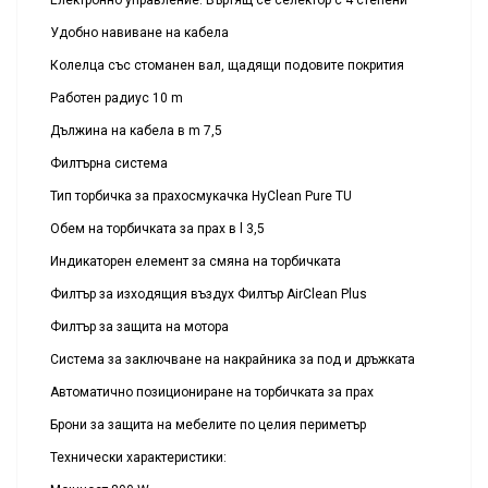
Удобно навиване на кабела
Колелца със стоманен вал, щадящи подовите покрития
Работен радиус 10 m
Дължина на кабела в m 7,5
Филтърна система
Тип торбичка за прахосмукачка HyClean Pure TU
Обем на торбичката за прах в l 3,5
Индикаторен елемент за смяна на торбичката
Филтър за изходящия въздух Филтър AirClean Plus
Филтър за защита на мотора
Система за заключване на накрайника за под и дръжката
Автоматично позициониране на торбичката за прах
Брони за защита на мебелите по целия периметър
Технически характеристики: