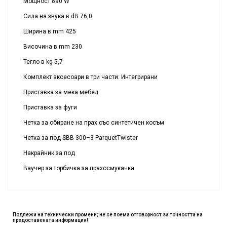
Мощност 890 W
Сила на звука в dB 76,0
Ширина в mm 425
Височина в mm 230
Тегло в kg 5,7
Комплект аксесоари в три части: Интегрирани
Приставка за мека мебел
Приставка за фуги
Четка за обиране на прах със синтетичен косъм
Четка за под SBB 300–3 ParquetTwister
Накрайник за под
Ваучер за торбичка за прахосмукачка
Подлежи на технически промени; не се поема отговорност за точността на
предоставената информация!