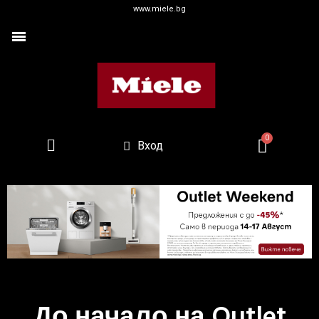
www.miele.bg
Вход
До начало на Outlet