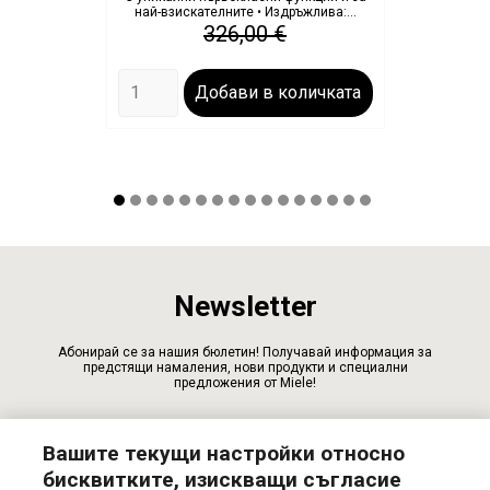
най-взискателните • Издръжлива:...
Редовна
Цена
326,00 €
цена
Добави в количката
Newsletter
Абонирай се за нашия бюлетин! Получавай информация за
предстящи намаления, нови продукти и специални
предложения от Miele!
Вашите текущи настройки относно
бисквитките, изискващи съгласие