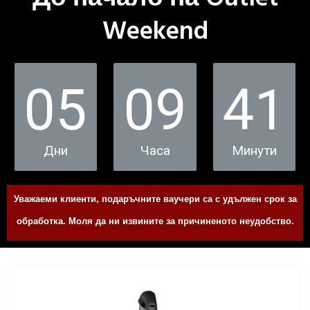
Weekend
05
09
41
Дни
Часа
Минути
Уважаеми клиенти, подаръчните ваучери са с удължен срок за
обработка. Моля да ни извините за причиненото неудобство.