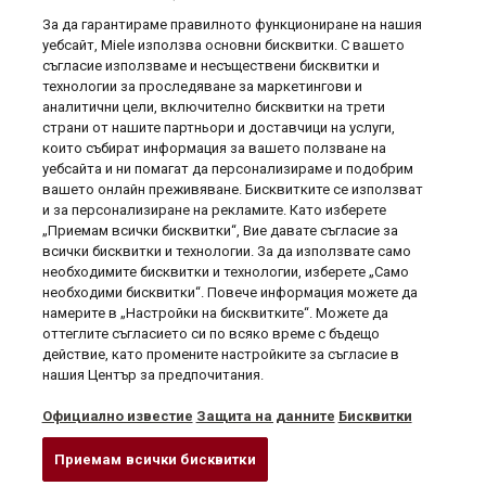
За да гарантираме правилното функциониране на нашия
уебсайт, Miele използва основни бисквитки. С вашето
съгласие използваме и несъществени бисквитки и
технологии за проследяване за маркетингови и
аналитични цели, включително бисквитки на трети
страни от нашите партньори и доставчици на услуги,
които събират информация за вашето ползване на
уебсайта и ни помагат да персонализираме и подобрим
Полезна информация

вашето онлайн преживяване. Бисквитките се използват
и за персонализиране на рекламите. Като изберете
„Приемам всички бисквитки“, Вие давате съгласие за
Вашият профил

всички бисквитки и технологии. За да използвате само
необходимите бисквитки и технологии, изберете „Само
Информация за магазина
необходими бисквитки“. Повече информация можете да
намерите в „Настройки на бисквитките“. Можете да
оттеглите съгласието си по всяко време с бъдещо
действие, като промените настройките за съгласие в
нашия Център за предпочитания.
Електронен магазин на Миле България
Официално известие
Защита на данните
Бисквитки
Приемам всички бисквитки