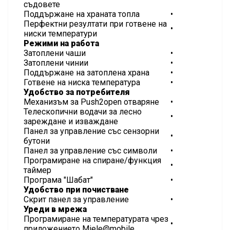
съдовете
Поддържане на храната топла
•
Перфектни резултати при готвене на
•
ниски температури
Режими на работа
Затоплени чаши
•
Затоплени чинии
•
Поддържане на затоплена храна
•
Готвене на ниска температура
•
Удобство за потребителя
Механизъм за Push2open отваряне
•
Телескопични водачи за лесно
•
зареждане и изваждане
Панел за управление със сензорни
•
бутони
Панел за управление със символи
•
Програмиране на спиране/функция
•
таймер
Програма "Шабат"
•
Удобство при почистване
Скрит панел за управление
•
Уреди в мрежа
Програмиране на температурата чрез
•
приложението Miele@mobile