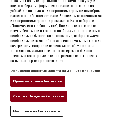
страни от нашите партньори и доставчици на услуги,
които събират информация за вашето ползване на
уебсайта и ни помагат да персонализираме и подобрим
вашето онлайн преживяване. Бисквитките се използват
и за персонализиране на рекламите. Като изберете
„Приемам всички бисквитки“, Вие давате съгласие за
всички бисквитки и технологии. За да използвате само
необходимите бисквитки и технологии, изберете „Само
необходими бисквитки“. Повече информация можете да
намерите в „Настройки на бисквитките“. Можете да
Полезна информация

оттеглите съгласието си по всяко време с бъдещо
действие, като промените настройките за съгласие в
нашия Център за предпочитания.
Вашият профил

Официално известие
Защита на данните
Бисквитки
Информация за магазина
Приемам всички бисквитки
Здравейте!
ESW 7010 Gourmet...
1149,00 €
Само необходими бисквитки
Електронен магазин на Миле България
ДОБАВИ В КОЛИЧКАТА
Свържете се
Настройки на бисквитките
с нас