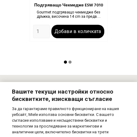
Подгряващо Чекмедже ESW 7010
Gourmet подгряващо чекмедже без
дръжка, височина 14 cm за предв....
Цена
Добави в количката
Newsletter
Вашите текущи настройки относно
бисквитките, изискващи съгласие
Абонирай се за нашия бюлетин! Получавай информация за
За да гарантираме правилното функциониране на нашия
предстящи намаления, нови продукти и специални
предложения от Miele!
уебсайт, Miele използва основни бисквитки. С вашето
съгласие използваме и несъществени бисквитки и
технологии за проследяване за маркетингови и
аналитични цели, включително бисквитки на трети