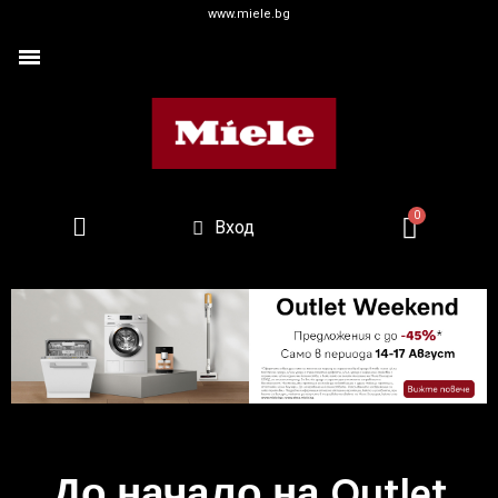
www.miele.bg
Вход
До начало на Outlet