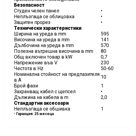
Безопасност
Студен челен панел
•
Неплъзгаща се облицовка
•
Защитен прорез
•
Технически характеристики
Ширина на уреда в mm
595
Височина на уреда в mm
141
Дълбочина на уреда в mm
570
Полезна вътрешна височина в mm
80
Общ включен товар в kW
0,7
Напрежение във V
230
Честота в Hz
50-60
Номинална стойност на предпазителя
10
в А
Брой фази
1
Захранващ кабел с щепсел
•
Дължина на кабела в m
2,0
Стандартни аксесоари
Неплъзгаща се обшивка
1
•
Гаранция: 25 месеца