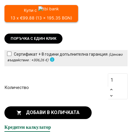
Купи с
13 x €99.88 (13 x 195.35 BGN)
ПОРЪЧКА С ЕДИН КЛИК
Сертификат + 8 години допълнителна гаранция
(Ценово
info
въздействие : +306,26 €)
Количество
ДОБАВИ В КОЛИЧКАТА

Кредитен калкулатор