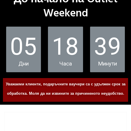
Weekend
05
18
39
Дни
Часа
Минути
Уважаеми клиенти, подаръчните ваучери са с удължен срок за
обработка. Моля да ни извините за причиненото неудобство.