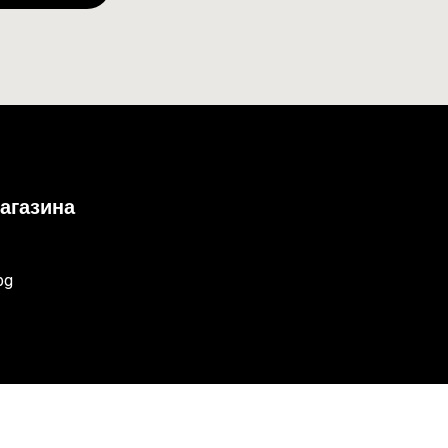
агазина
bg