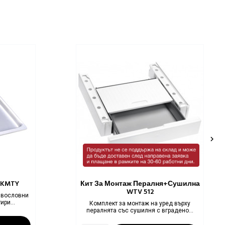

e KMTY
Кит За Монтаж Пералня+сушилна
WTV 512
авословни
ири...
Комплект за монтаж на уред върху
пералнята със сушилня с вградено...
Цена