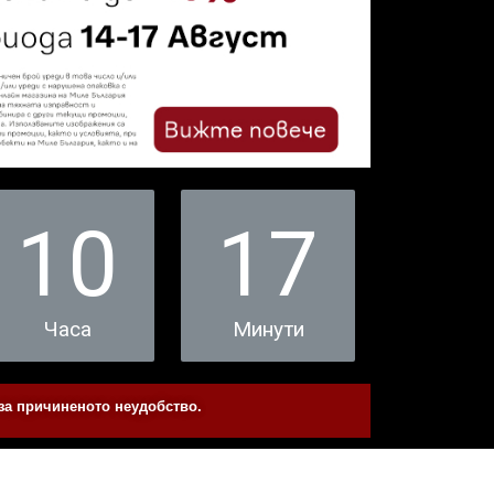
10
17
Часа
Минути
 за причиненото неудобство.