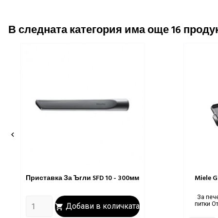
В следната категория има още 16 продук

Приставка За Ъгли SFD 10 - 300мм
Miele 
Цена
За пече
питки От
Добави в количката
