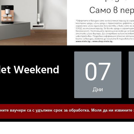
07
let Weekend
Дни
ите ваучери са с удължен срок за обработка. Моля да ни извините