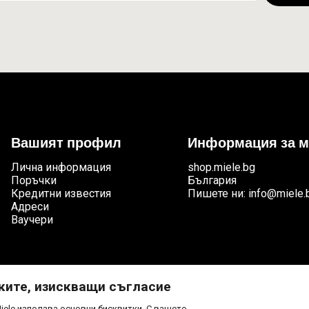
Вашият профил
Информация за м
Лична информация
shop.miele.bg
Поръчки
България
Кредитни известия
Пишете ни:
info@miele.
Адреси
Ваучери
ките, изискващи съгласие
iele използва основни бисквитки. С вашето