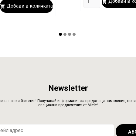
Добави в к

Добави в количката

Newsletter
е за нашия бюлетин! Получавай информация за предстящи намаления, нови 
специални предложения от Miele!