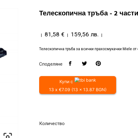
Телескопична тръба - 2 част
81,58 €
159,56 лв.
|
|
|
Телескопична тръба за всички прахосмукачки Miele о
Споделяне
Купи с
13 x €7.09 (13 x 13.87 BGN)
Количество
