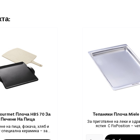
та:
Gourmet Плоча HBS 70 За
Тепаняки Плоча Miel
Печене На Пица
За приготвяне на леки и здр
ястия С FixPosition – чет
не на пица, фокача, хляб и
Цена
 специална керамика – за...
Цена