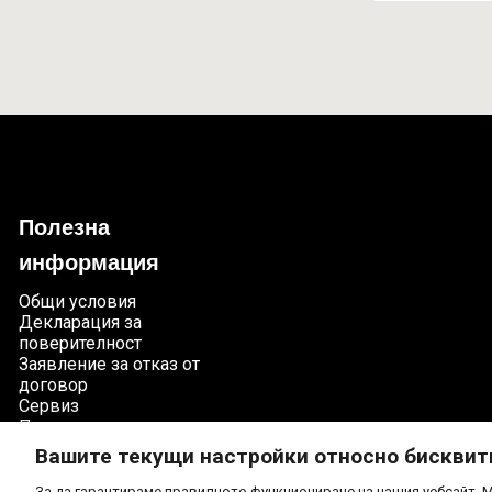
Полезна
информация
Общи условия
Декларация за
поверителност
Заявление за отказ от
договор
Сервиз
Помогни си сам
Политика за
Вашите текущи настройки относно бисквит
”бисквитките”
Настройки на бисквитки
За да гарантираме правилното функциониране на нашия уебсайт, M