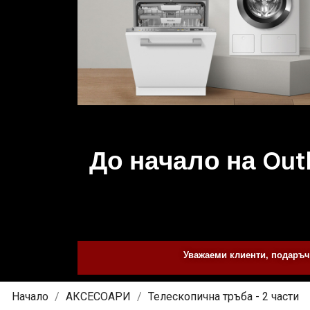
До начало на Out
Уважаеми клиенти, подаръчн
Начало
АКСЕСОАРИ
Телескопична тръба - 2 части